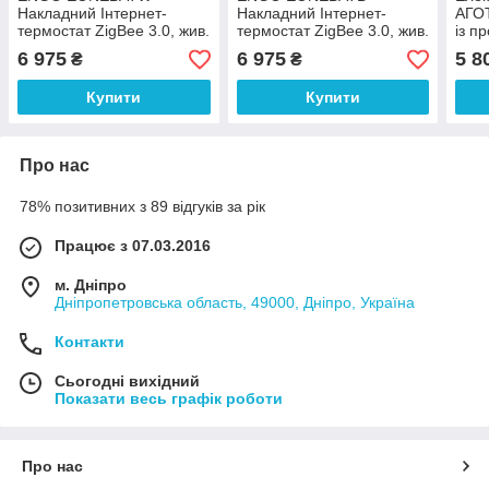
Накладний Інтернет-
Накладний Інтернет-
АГОТ
термостат ZigBee 3.0, жив.
термостат ZigBee 3.0, жив.
із п
Li-ion 3,7V (білий)
Li-ion 3,7V (чорний)
6 975
6 975
5 8
₴
₴
Купити
Купити
Про нас
78% позитивних з 89 відгуків за рік
Працює з 07.03.2016
м. Дніпро
Дніпропетровська область, 49000, Дніпро, Україна
Контакти
Сьогодні вихідний
Показати весь графік роботи
Про нас