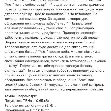
"Агот" являє собою секційний радіатор із виносним датчиком
повітря. Зручно використовувати як основне, так і додаткове
джерело обігріву. Просте налаштування та встановлення
комфортної температури. За заданої температури,
обладнання не споживає зайвої енергії. Нагрівальний
елемент розташований у такий спосіб, щоб рівномірно
прогріти нижню частину радіатора. Природна конвенція
забезпечить правильну циркуляцію повітря по всій площі.
Нагрівальний елемент виготовляють із неіржавкої сталі.
Теплової потужності буде достатньо для використання
електричної батареї "Агот" просто неба. А також підтримка
оптимальної температури на складі. Для мінімального
споживання електроенергії, можливість встановлення "економ
режиму". Герметичність обладнання гарантує безпеку в
експлуатації. Не сушить повітря і зберігає природну вологість
приміщення. Що не властиво іншому опалювальному
обладнанню. Все опалювальне обладнання "Агот" має
високий рівень безпеки. Виконується автоматичний контроль
заземлення та вбудований захист від перегрівання поверхні.
Технічні параметри:
Потужність ТЕНа - 0,65 кВт;
Теплова потужність — 0,91 кВт;
Споживання — 0,27 кВт/год;