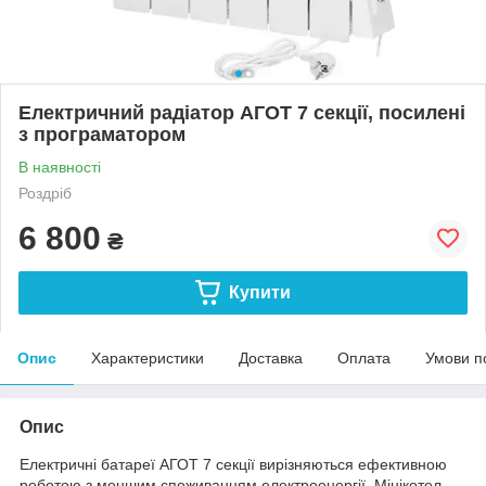
Електричний радіатор АГОТ 7 секції, посилені
з програматором
В наявності
Роздріб
6 800
₴
Купити
Опис
Характеристики
Доставка
Оплата
Умови п
Опис
Електричні батареї АГОТ 7 секції вирізняються ефективною
роботою з меншим споживанням електроенергії. Мінікотел