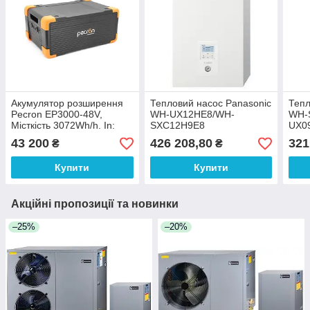
Акумулятор розширення
Тепловий насос Panasonic
Тепл
Pecron EP3000-48V,
WH-UX12НE8/WH-
WH-
Місткість 3072Wh/h. In:
SXC12Н9E8
UX0
GX16MF-5 (15A), Out:
43 200
426 208,80
321
₴
₴
XT60(12V,30A), USB-A
(18W), Type-C (100W)
Купити
Купити
Акційні пропозиції та новинки
–25%
–20%