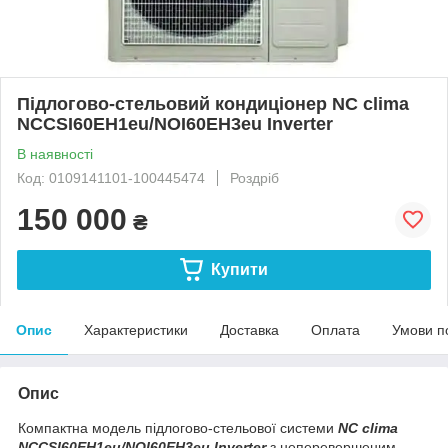
Підлогово-стельовий кондиціонер NC clima
NCCSI60EH1eu/NOI60EH3eu Inverter
В наявності
Код: 0109141101-100445474
Роздріб
150 000
₴
Купити
Опис
Характеристики
Доставка
Оплата
Умови п
Опис
Компактна модель підлогово-стельової системи
NC clima
NCCSI60EH1eu/NOI60EH3eu Inverter
з неперевершеним