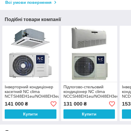
Всі умови повернення
Подібні товари компанії
Інверторний кондиціонер
Підлогово-стельовий
Інве
касетний NC clima
кондиціонер NC clima
конд
NCTSI48EH1eu/NOI48EH3eu/NCP-
NCCSI48EH1eu/NOI48EH3eu
NCD
24-60EHeu
Inverter
141 000
131 000
153
₴
₴
Купити
Купити