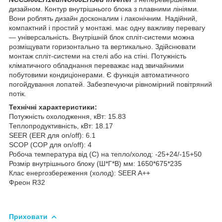
дизайном. Контур внутрішнього блока з плавними лініями.
Вони роблять дизайн досконалим і лаконічним. Надійний,
компактний і простий у монтажі. має одну важливу перевагу
— універсальність. Внутрішній блок спліт-системи можна
розміщувати горизонтально та вертикально. Здійснювати
монтаж спліт-системи на стелі або на стіні. Потужність
кліматичного обладнання переважає над звичайними
побутовими кондиціонерами. Є функція автоматичного
погойдування лопатей. Забезпечуючи рівномірний повітряний
потік.
Технічні характеристики:
Потужність охолодження, кВт: 15.83
Теплопродуктивність, кВт: 18.17
SEER (EER для on/off): 6.1
SCOP (COP для on/off): 4
Робоча температура від (С) на тепло/холод: -25+24/-15+50
Розмір внутрішнього блоку (Ш*Г*В) мм: 1650*675*235
Клас енергозбереження (холод): SEER A++
Фреон R32
Приховати