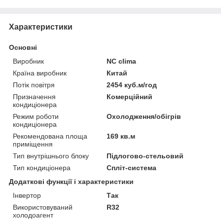
Характеристики
Основні
Виробник
NC clima
Країна виробник
Китай
Потік повітря
2454 куб.м/год
Призначення
Комерційний
кондиціонера
Режим роботи
Охолодження/обігрів
кондиціонера
Рекомендована площа
169 кв.м
приміщення
Тип внутрішнього блоку
Підлогово-стельовий
Тип кондиціонера
Спліт-система
Додаткові функції і характеристики
Інвертор
Так
Використовуваний
R32
холодоагент