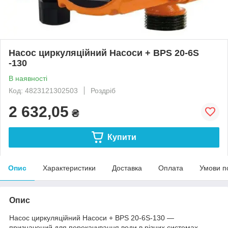
Насос циркуляційний Насоси + BPS 20-6S
-130
В наявності
Код: 4823121302503
Роздріб
2 632,05
₴
Купити
Опис
Характеристики
Доставка
Оплата
Умови п
Опис
Насос циркуляційний Насоси + BPS 20-6S-130 —
призначений для перекачування води в різних системах