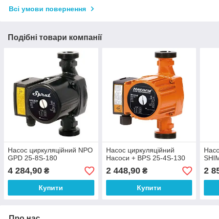
Всі умови повернення
Подібні товари компанії
Насос циркуляційний NPO
Насос циркуляційний
Насо
GPD 25-8S-180
Насоси + BPS 25-4S-130
SHI
4 284,90
2 448,90
2 8
₴
₴
Купити
Купити
Про нас