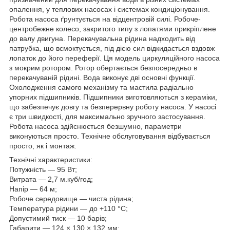
опалення, у теплових насосах і системах кондиціонування.
Робота насоса ґрунтується на відцентровій силі. Робоче-
центробежне колесо, закритого типу з лопатями прикріплене
до валу двигуна. Перекачувальна рідина надходить від
патрубка, що всмоктується, під дією сил відкидається вздовж
лопаток до його переферії. Ця модель циркуляційного насоса
з мокрим ротором. Ротор обертається безпосередньо в
перекачуваній рідині. Вода виконує дві основні функції.
Охолодження самого механізму та мастила радіально
упорних підшипників. Підшипники виготовляються з кераміки,
що забезпечує довгу та безперервну роботу насоса. У насосі
є три швидкості, для максимально зручного застосування.
Робота насоса здійснюється безшумно, параметри
виконуються просто. Технічне обслуговування відбувається
просто, як і монтаж.
Технічні характеристики:
Потужність — 95 Вт;
Витрата — 2,7 м.куб/год;
Напір — 64 м;
Робоче середовище — чиста рідина;
Температура рідини — до +110 °C;
Допустимий тиск — 10 барів;
Габарити — 124
×
130
×
132 мм;