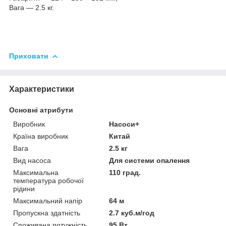
Вага — 2.5 кг.
Приховати
Характеристики
Основні атрибути
Виробник
Насоси+
Країна виробник
Китай
Вага
2.5 кг
Вид насоса
Для системи опалення
Максимальна
110 град.
температура робочої
рідини
Максимальний напір
64 м
Пропускна здатність
2.7 куб.м/год
Споживана потужність
95 Вт