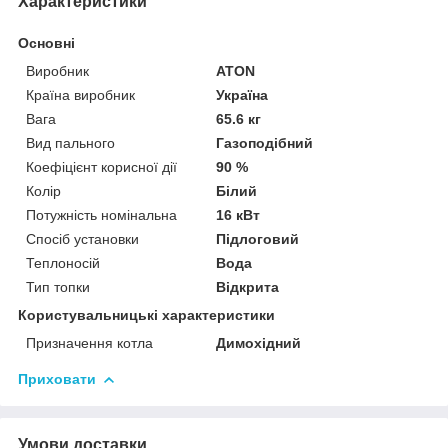
Характеристики
Основні
Виробник
ATON
Країна виробник
Україна
Вага
65.6 кг
Вид пального
Газоподібний
Коефіцієнт корисної дії
90 %
Колір
Білий
Потужність номінальна
16 кВт
Спосіб установки
Підлоговий
Теплоносій
Вода
Тип топки
Відкрита
Користувальницькі характеристики
Призначення котла
Димохідний
Приховати
Умови доставки