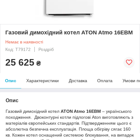
Газовий димохідний котел ATON Atmo 16EBM
Немає в наявності
Код: T79172
Роздріб
25 625
₴
Опис
Характеристики
Доставка
Оплата
Умови п
Опис
Газовий димохідний котел
ATON Atmo 16EВM
– українського
походження. Двоконтурні котли підлогові Aton виготовляють з
матеріалів європейських стандартів. Підтвердженням цього є
абсолютна безпечна експлуатація. Площа обігріву сягає 160
кв. Кожен котел оснащений системою блокування, на випадок