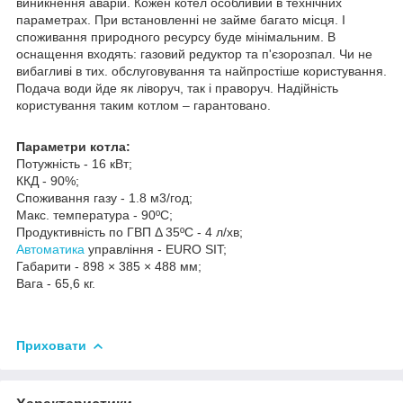
виникнення аварій. Кожен котел особливий в технічних
параметрах. При встановленні не займе багато місця. І
споживання природного ресурсу буде мінімальним. В
оснащення входять: газовий редуктор та п'єзорозпал. Чи не
вибагливі в тих. обслуговування та найпростіше користування.
Подача води йде як ліворуч, так і праворуч. Надійність
користування таким котлом – гарантовано.
Параметри котла:
Потужність - 16 кВт;
ККД - 90%;
Споживання газу - 1.8 м3/год;
Макс. температура - 90ºС;
Продуктивність по ГВП Δ 35ºС - 4 л/хв;
Автоматика
управління - EURO SIT;
Габарити - 898 × 385 × 488 мм;
Вага - 65,6 кг.
Приховати