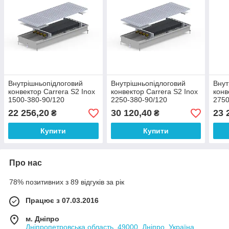
Внутрішньопідлоговий
Внутрішньопідлоговий
Внут
конвектор Carrera S2 Inox
конвектор Carrera S2 Inox
конв
1500-380-90/120
2250-380-90/120
2750
22 256,20
30 120,40
23 
₴
₴
Купити
Купити
Про нас
78% позитивних з 89 відгуків за рік
Працює з 07.03.2016
м. Дніпро
Дніпропетровська область, 49000, Дніпро, Україна