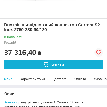
Внутрішньопідлоговий конвектор Carrera S2
Inox 2750-380-90/120
В наявності
Роздріб
37 316,40
₴
Купити
Опис
Характеристики
Доставка
Оплата
Умови п
Опис
Конвектор
внутрішньопідлоговий Carrera S2 Inox -
нагрівальний прилад, прихованого монтажу, що