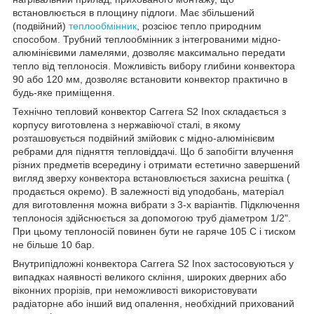
встановлюється в площину підлоги. Має збільшений
(подвійний)
теплообмінник
, розсіює тепло природним
способом. Трубний теплообмінник з інтегрованими мідно-
алюмінієвими ламелями, дозволяє максимально передати
тепло від теплоносія. Можливість вибору глибини конвектора
90 або 120 мм, дозволяє встановити конвектор практично в
будь-яке приміщення.
Технічно тепловий конвектор Carrera S2 Inox складається з
корпусу виготовлена з нержавіючої сталі, в якому
розташовується подвійний змійовик c мідно-алюмінієвим
ребрами для підняття тепловіддачі. Що б запобігти влучення
різних предметів всередину і отримати естетично завершений
вигляд зверху конвектора встановлюється захисна решітка (
продається окремо). В залежності від уподобань, матеріал
для виготовлення можна вибрати з 3-х варіантів. Підключення
теплоносія здійснюється за допомогою труб діаметром 1/2".
При цьому теплоносій повинен бути не гаряче 105 С і тиском
не більше 10 бар.
Внутрипідложні конвектора Carrera S2 Inox застосовуються у
випадках наявності великого скління, широких дверних або
віконних прорізів, при неможливості використовувати
радіаторне або інший вид опалення, необхідний прихований