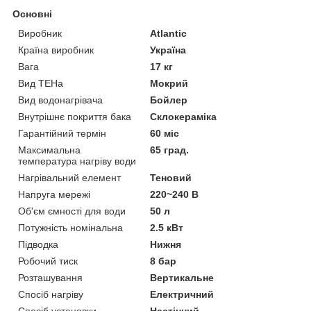
Основні
Виробник
Atlantic
Країна виробник
Україна
Вага
17 кг
Вид ТЕНа
Мокрий
Вид водонагрівача
Бойлер
Внутрішнє покриття бака
Склокераміка
Гарантійний термін
60 міс
Максимальна
65 град.
температура нагріву води
Нагрівальний елемент
Теновий
Напруга мережі
220~240 В
Об'єм ємності для води
50 л
Потужність номінальна
2.5 кВт
Підводка
Нижня
Робочий тиск
8 бар
Розташування
Вертикальне
Спосіб нагріву
Електричний
Спосіб установки
Настінний