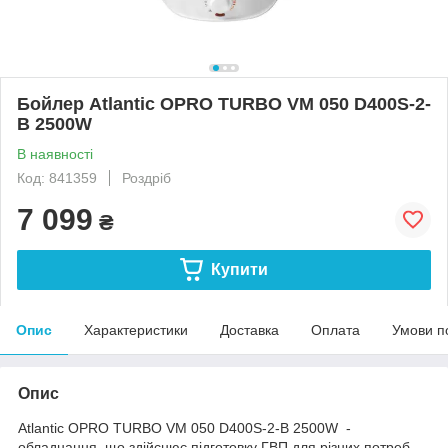
Бойлер Atlantic OPRO TURBO VM 050 D400S-2-
B 2500W
В наявності
Код: 841359
Роздріб
7 099
₴
Купити
Опис
Характеристики
Доставка
Оплата
Умови п
Опис
Atlantic OPRO TURBO VM 050 D400S-2-B 2500W -
обладнання, що здійснює підготовку ГВП для різних потреб