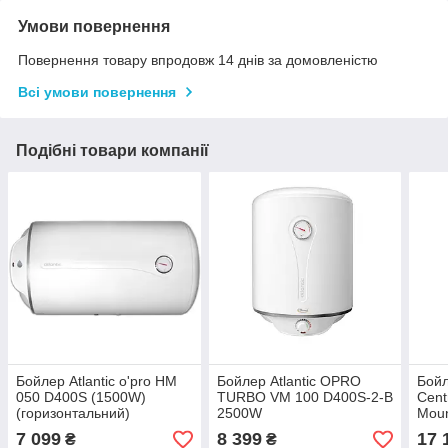
Умови повернення
Повернення товару впродовж 14 днів за домовленістю
Всі умови повернення
Подібні товари компанії
Бойлер Atlantic o'pro HM
Бойлер Atlantic OPRO
Бойл
050 D400S (1500W)
TURBO VM 100 D400S-2-B
Cent
(горизонтальний)
2500W
Moun
VM1
7 099
8 399
17 
₴
₴