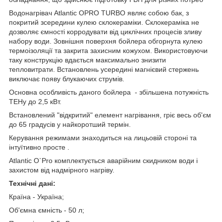
Водонагрівач Atlantic OPRO TURBO являє собою бак, з
покритий зсередини кулею склокераміки. Склокераміка не
дозволяє ємності корродувати від циклічних процесів зливу
набору води. Зовнішня поверхня бойлера обгорнута кулею
термоізоляції та закрита захисним кожухом. Використовуючи
таку конструкцію вдається максимально знизити
тепловитрати. Встановлень усередині магнієвий стержень
виключає появу блукаючих струмів.
Основна особливість даного бойлера - збільшена потужність
ТЕНу до 2,5 кВт.
Встановлений "відкритий" елемент нагрівання, гріє весь об'єм
до 65 градусів у найкоротший термін.
Керування режимами знаходиться на лицьовій стороні та
інтуїтивно просте .
Atlantic O`Pro комплектується аварійним скидником води і
захистом від надмірного нагріву.
Технічні дані:
Країна - Україна;
Об'ємна ємність - 50 л;