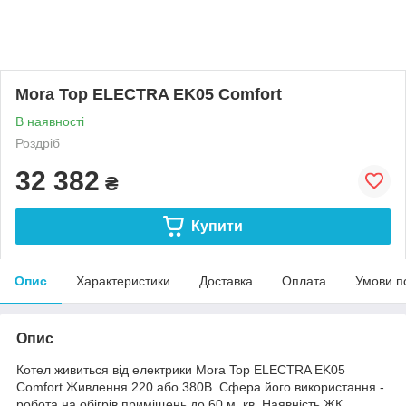
Mora Top ELECTRA EK05 Comfort
В наявності
Роздріб
32 382
₴
Купити
Опис
Характеристики
Доставка
Оплата
Умови п
Опис
Котел живиться від електрики Mora Top ELECTRA EK05
Comfort Живлення 220 або 380В. Сфера його використання -
робота на обігрів приміщень до 60 м. кв. Наявність ЖК