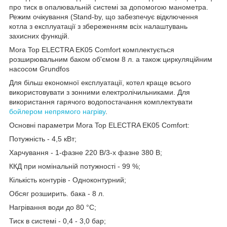
про тиск в опалювальній системі за допомогою манометра.
Режим очікування (Stand-by, що забезпечує відключення
котла з експлуатації з збереженням всіх налаштувань
захисних функцій.
Mora Top ELECTRA EK05 Comfort комплектується
розширювальним баком об'ємом 8 л. а також циркуляційним
насосом Grundfos
Для більш економної експлуатації, котел краще всього
використовувати з зонними електролічильниками. Для
використання гарячого водопостачання комплектувати
бойлером непрямого нагріву
.
Основні параметри Mora Top ELECTRA EK05 Comfort:
Потужність - 4,5 кВт;
Харчування - 1-фазне 220 В/3-х фазне 380 В;
ККД при номінальній потужності - 99 %;
Кількість контурів - Одноконтурний;
Обсяг розширить. бака - 8 л.
Нагрівання води до 80 °C;
Тиск в системі - 0,4 - 3,0 бар;