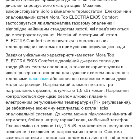
дисплея спрощує його експлуатацію. Можливо
використовувати його з кімнатним термостатом. Електричний
опалювальний котел Mora Top ELECTRA EK05 Comfort
застосовується як альтернатива газовому опаленню і
відповідає найвищим стандартам якості, які пред'являються
до електроустаткування. Настінний електричний котел
ELECTRA Comfort застосовується в опалювальних
теплопровідних системах з примусовою циркуляцією води.
Завдяки унікальним характеристикам котел Mora Top
ELECTRA EK05 Comfort відповідний джерело тепла для
традиційних систем опалення, а також використовувати в
якості резервного джерела для сучасних систем опалення з
тепловими
насосами
або сонячною системою маючи дуже
маленькі розміри. Нагрівальний елемент містить три
нагрівальних стрижня, потужністю 1,5 кВт кожен. Нагрівання
контролюється функцією безпомилкової плавним
електронним регулюванням температури (PI - регулювання),
це забезпечує економну експлуатацію котла і всієї
опалювальної системи. До котла можна підключити кімнатний
термостат, бойлер нагріву гарячої води, мобільний телефон.
Плавна зміна потужності від 1,5 кВт з можливістю поступового
включення і виключення нагрівальних стрижнів. Система
самодіагностики з індикацією поломок на дисплеї, інформація