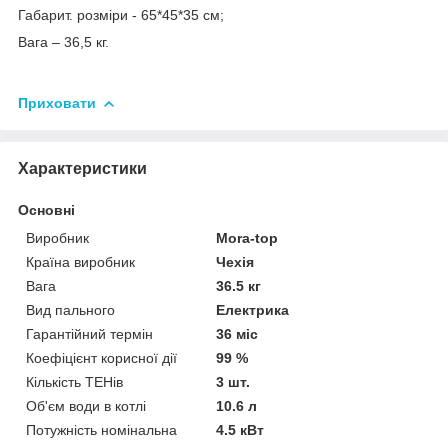
Габарит. розміри - 65*45*35 см;
Вага – 36,5 кг.
Приховати
Характеристики
Основні
Виробник
Mora-top
Країна виробник
Чехія
Вага
36.5 кг
Вид пального
Електрика
Гарантійний термін
36 міс
Коефіцієнт корисної дії
99 %
Кількість ТЕНів
3 шт.
Об'єм води в котлі
10.6 л
Потужність номінальна
4.5 кВт