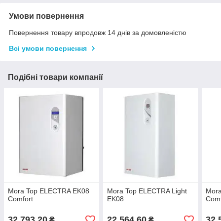
Умови повернення
Повернення товару впродовж 14 днів за домовленістю
Всі умови повернення
Подібні товари компанії
Mora Top ELECTRA EK08
Mora Top ELECTRA Light
Mor
Comfort
EK08
Comf
32 793,20
22 564,60
32 
₴
₴