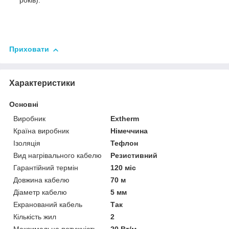
років).
Приховати
Характеристики
Основні
Виробник
Extherm
Країна виробник
Німеччина
Ізоляція
Тефлон
Вид нагрівального кабелю
Резистивний
Гарантійний термін
120 міс
Довжина кабелю
70 м
Діаметр кабелю
5 мм
Екранований кабель
Так
Кількість жил
2
Максимальна потужність
20 Вт/м