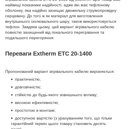
найвищі показники надійності, адже він має тефлонову
оболонку, яка надійно захищає двожильну струмопровідну
серцевину. До того ж як матеріал для виготовлення
внутрішнього ізолювального шару, також використовується
тефлон. Завдяки цьому, цей варіант зігрівального кабелю
повністю захищений від локального перегрівання та
подальшого перегоряння.
Переваги Extherm ETC 20-1400
Пропонований варіант зігрівального кабелю вирізняється:
практичністю;
довговічністю;
стійкістю до будь-якого зовнішнього впливу;
високою ефективністю;
простотою в монтажі;
доступною вартістю (з урахуванням того, що тільки
гарантійний термін цього товару становить десять