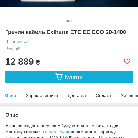
Гречий кабель Extherm ETC EC ECO 20-1400
В наявності
Роздріб
12 889
₴
Купити
Опис
Характеристики
Доставка
Оплата
Умови п
Опис
Якщо ви віддаєте перевагу будувати «на повіки», то для
монтажу системи «
тепла підлога
» вам стане в пригоді
зігрівальний кабель ETC 20-1400 від Extherm. Цей товар має