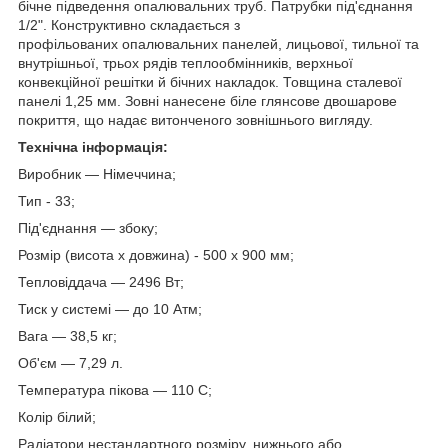
бічне підведення опалювальних труб. Патрубки під'єднання
1/2". Конструктивно складається з
профільованих опалювальних панелей, лицьової, тильної та
внутрішньої, трьох рядів теплообмінників, верхньої
конвекційної решітки й бічних накладок. Товщина сталевої
панелі 1,25 мм. Зовні нанесене біле глянсове двошарове
покриття, що надає витонченого зовнішнього вигляду.
Технічна інформація:
Виробник — Німеччина;
Тип - 33;
Під'єднання — збоку;
Розмір (висота х довжина) - 500 х 900 мм;
Тепловіддача — 2496 Вт;
Тиск у системі — до 10 Атм;
Вага — 38,5 кг;
Об'єм — 7,29 л.
Температура пікова — 110 С;
Колір білий;
Радіатори нестандартного розміру, нижнього або