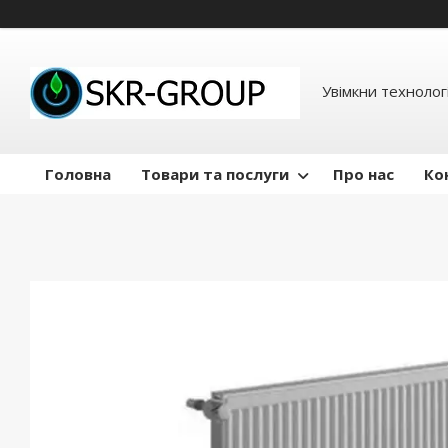
Увімкни технологі
Головна
Товари та послуги
Про нас
Ко