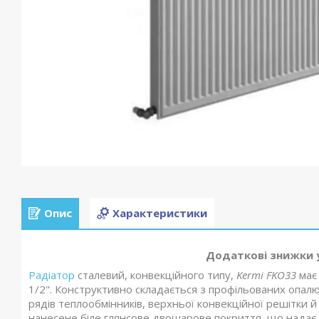
Опис
Характеристики
Додаткові знижки 
Радіатор
сталевий, конвекційного типу,
Kermi FKO33
має
1/2". Конструктивно складається з профільованих опалю
рядів теплообмінників, верхньої конвекційної решітки й
нанесене біле глянсове двошарове покриття, що надає