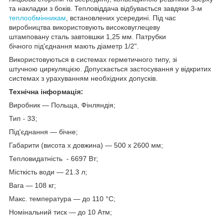
та накладки з боків. Тепловіддача відбувається завдяки 3-м
теплообмінникам
, встановлених усередині. Під час
виробництва використовують високовуглецеву
штамповану сталь завтовшки 1,25 мм. Патрубки
бічного під'єднання мають діаметр 1/2".
Використовуються в системах герметичного типу, зі
штучною циркуляцією. Допускається застосування у відкритих
системах з урахуванням необхідних допусків.
Технічна інформація:
Виробник — Польща, Фінляндія;
Тип - 33;
Під'єднання — бічне;
Габарити (висота х довжина) — 500 х 2600 мм;
Тепловидатність - 6697 Вт;
Місткість води — 21.3 л;
Вага — 108 кг;
Макс. температура — до 110 °C;
Номінальний тиск — до 10 Атм;