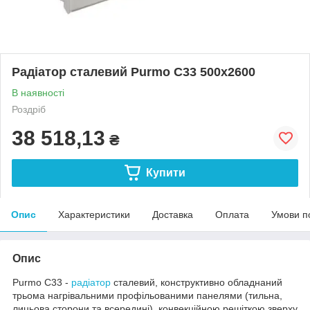
Радіатор сталевий Purmo C33 500x2600
В наявності
Роздріб
38 518,13
₴
Купити
Опис
Характеристики
Доставка
Оплата
Умови п
Опис
Purmo C33 -
радіатор
сталевий, конструктивно обладнаний
трьома нагрівальними профільованими панелями (тильна,
лицьова сторони та всередині), конвекційною решіткою зверху