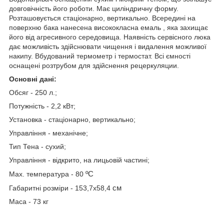
довговічність його роботи. Має циліндричну форму.
Розташовується стаціонарно, вертикально. Всередині на
поверхню бака нанесена
висококласна
емаль
, яка захищає
його від агресивного середовища. Наявність сервісного люка
дає можливість здійснювати чищення і видалення можливої
накипу. Вбудований термометр і термостат. Всі ємності
оснащені розтрубом для здійснення рецеркуляции.
Основні дані:
Обсяг - 250 л.;
Потужність - 2,2 кВт;
Установка - стаціонарно, вертикально;
Управління - механічне;
Тип Тена - сухий;
Управління - відкрито, на лицьовій частині;
ºC
Max. температура - 80
см
Габаритні розміри - 153,7х58,4
Маса - 73 кг