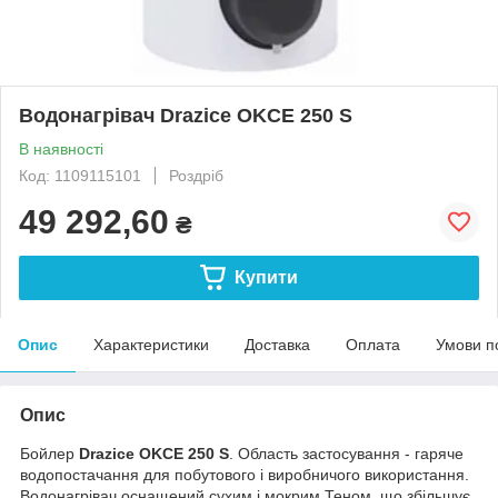
Водонагрівач Drazice OKCE 250 S
В наявності
Код: 1109115101
Роздріб
49 292,60
₴
Купити
Опис
Характеристики
Доставка
Оплата
Умови п
Опис
Бойлер
Drazice OKCE 250 S
. Область застосування - гаряче
водопостачання для побутового і виробничого використання.
Водонагрівач оснащений сухим і мокрим Теном, що збільшує