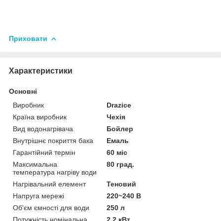
Приховати
Характеристики
Основні
Виробник
Drazice
Країна виробник
Чехія
Вид водонагрівача
Бойлер
Внутрішнє покриття бака
Емаль
Гарантійний термін
60 міс
Максимальна
80 град.
температура нагріву води
Нагрівальний елемент
Теновий
Напруга мережі
220~240 В
Об'єм ємності для води
250 л
Потужність номінальна
2.2 кВт