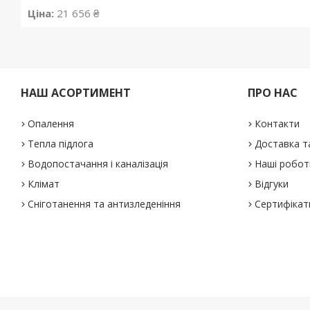
Ціна:
21 656 ₴
НАШ АСОРТИМЕНТ
ПРО НАС
Опалення
Контакти
Тепла підлога
Доставка т
Водопостачання і каналізація
Наші робот
Клімат
Відгуки
Сніготанення та антизледеніння
Сертифікат