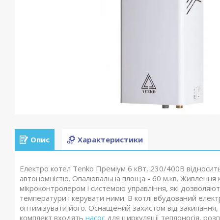
Опис
Характеристики
Електро котел Tenko Преміум 6 кВт, 230/400В відносит
автономністю. Опалювальна площа - 60 м.кв. Живлення к
мікроконтролером і системою управління, які дозволяют
температури і керувати ними. В котлі вбудований елект
оптимізувати його. Оснащений захистом від закипання,
комплект входять
насос
для циркуляції теплоносія, роз