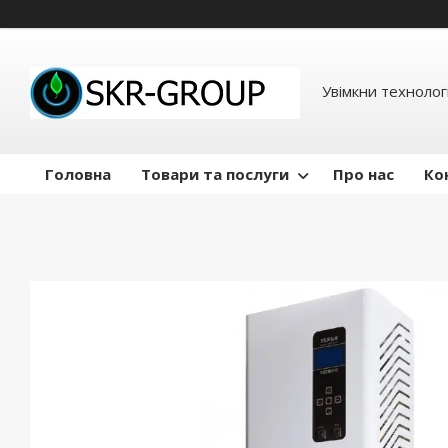
Увімкни технологі
Головна
Товари та послуги
Про нас
Ко