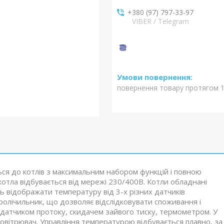
+380 (97) 797-33-97
VIBER / Telegram
повернення товару протягом 1
ься до котлів з максимальним набором функцій і повною
отла відбувається від мережі 230/400В. Котли обладнані
ь відображати температуру від 3-х різних датчиків
ролічильник, що дозволяє відслідковувати споживання і
 датчиком протоку, скидачем зайвого тиску, термометром. У
повітрювач. Управління температурою відбувається плавно, за