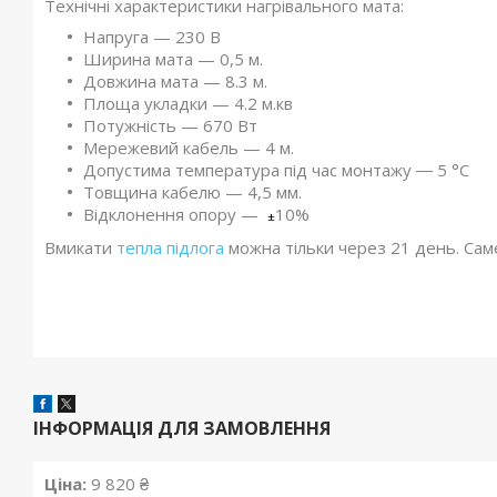
Технічні характеристики нагрівального мата:
Напруга — 230 В
Ширина мата — 0,5 м.
Довжина мата — 8.3 м.
Площа укладки — 4.2 м.кв
Потужність — 670 Вт
Мережевий кабель — 4 м.
Допустима температура під час монтажу ― 5 °C
Товщина кабелю — 4,5 мм.
Відклонення опору —
10%
±
Вмикати
тепла підлога
можна тільки через 21 день. Сам
ІНФОРМАЦІЯ ДЛЯ ЗАМОВЛЕННЯ
Ціна:
9 820 ₴