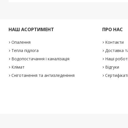
НАШ АСОРТИМЕНТ
ПРО НАС
Опалення
Контакти
Тепла підлога
Доставка т
Водопостачання і каналізація
Наші робот
Клімат
Відгуки
Сніготанення та антизледеніння
Сертифікат