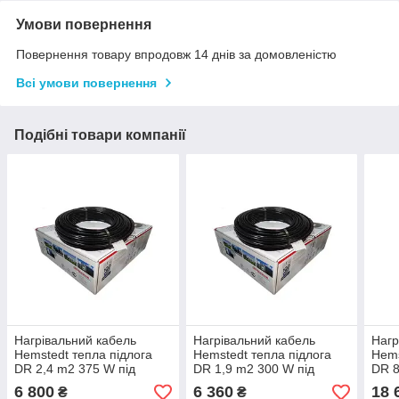
Умови повернення
Повернення товару впродовж 14 днів за домовленістю
Всі умови повернення
Подібні товари компанії
Нагрівальний кабель
Нагрівальний кабель
Нагр
Hemstedt тепла підлога
Hemstedt тепла підлога
Hems
DR 2,4 m2 375 W під
DR 1,9 m2 300 W під
DR 8
плитку або кахель
плитку або кахель
плит
6 800
6 360
18 
₴
₴