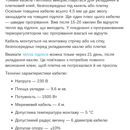
плитковий клей, безпосередньо під кахель або плитку.
Оскільки товщина кабелю всього 4,5 мм це дає змогу
заощадити на товщині підлоги. Ще один плюс цього кабелю
— швидке прогрівання. Вже після 15-20 хвилин Ви відчуєте
тепло від підлоги, що виходить. У поєднанні з програмованим
терморегулятором час прогрівання взагалі не відчути.
Кабель монтується на монтажну стрічку або на сітку,
безпосередньо перед укладанням кахлю або плитки.
Вмикати
тепла підлога
можна тільки через 21 день, після
укладання кахлю. Це пов'язано з потребою повного
висихання клею, щоб плитка не потріскалася й не просіла.
Технічні характеристики кабелю:
Напруга — 230 В
Площа укладки — 9,6 м кв.
Потужність — 1500 Вт
Мережевий кабель — 4 м.
Допустима температура монтажу — 5 °C
Допустимий радіус вигину — 6 діаметрів кабелю
Допуски опору —
10%
±