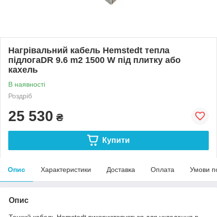
Нагрівальний кабель Hemstedt тепла
підлогаDR 9.6 m2 1500 W під плитку або
кахель
В наявності
Роздріб
25 530
₴
Купити
Опис
Характеристики
Доставка
Оплата
Умови п
Опис
Тонкий кабель Hemstedt використовується для укладання в