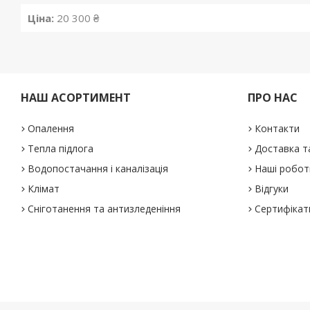
Ціна:
20 300 ₴
НАШ АСОРТИМЕНТ
ПРО НАС
Опалення
Контакти
Тепла підлога
Доставка т
Водопостачання і каналізація
Наші робот
Клімат
Відгуки
Сніготанення та антизледеніння
Сертифікат