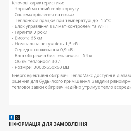
Ключові характеристики:
- Чорний матовий колір корпусу
- Система кріплення на ніжках
- Теплоносій працює при температурі до -15°C
- Блок управління з клімат-контролем та Wi-Fi
- Гарантія 3 роки
- Висота 65 см
- Номінальна потужність 1,5 кВт
- Середнє споживання 0,9 кВт
- Вага обігрівача без теплоносія - 54 кг
- Об'єм теплоносія 30 л
- Розміри: 3000х650х60 мм
Енергоефективні обігрівачі ТеплоМакс доступні в діапаз
рішення для будь-якого приміщення. Завдяки рівномір
теплової завіси обігрівач надійно утримує тепло всеред
.
ІНФОРМАЦІЯ ДЛЯ ЗАМОВЛЕННЯ