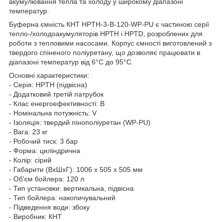
акумулювання тепла та холоду у широкому діапазоні
температур.
Буферна ємність КНТ НРTH-3-B-120-WP-PU є частиною серії
тепло-/холодоакумуляторів НРTH і НPTD, розроблених для
роботи з тепловими насосами. Корпус ємності виготовлений з
твердого спіненого поліуретану, що дозволяє працювати в
діапазоні температур від 6°C до 95°C.
Основні характеристики:
- Серія: HPTH (підвісна)
- Додатковий третій патрубок
- Клас енергоефективності: B
- Номінальна потужність: V
- Ізоляція: твердий пінополіуретан (WP-PU)
- Вага: 23 кг
- Робочий тиск: 3 бар
- Форма: циліндрична
- Колір: сірий
- Габарити (ВхШхГ): 1006 x 505 x 505 мм
- Об'єм бойлера: 120 л
- Тип установки: вертикальна, підвісна
- Тип бойлера: накопичувальний
- Підведення води: збоку
- Виробник: КНТ