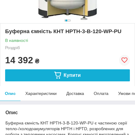
Буферна ємність КНТ НРТH-3-B-120-WP-PU
В наявності
Роздріб
14 392
₴
Купити
Опис
Характеристики
Доставка
Оплата
Умови п
Опис
Буферна ємність КНТ НРTH-3-B-120-WP-PU є частиною серії
тепло-/холодоакумуляторів НРTH і НPTD, розроблених для
роботи з тепловими насосами. Корпус ємності виготовлений з