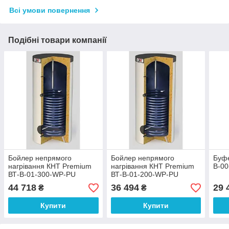
Всі умови повернення
Подібні товари компанії
Бойлер непрямого
Бойлер непрямого
Буфе
нагрівання КНТ Premium
нагрівання КНТ Premium
В-0
ВТ-B-01-300-WP-PU
ВТ-B-01-200-WP-PU
44 718
36 494
29 
₴
₴
Купити
Купити