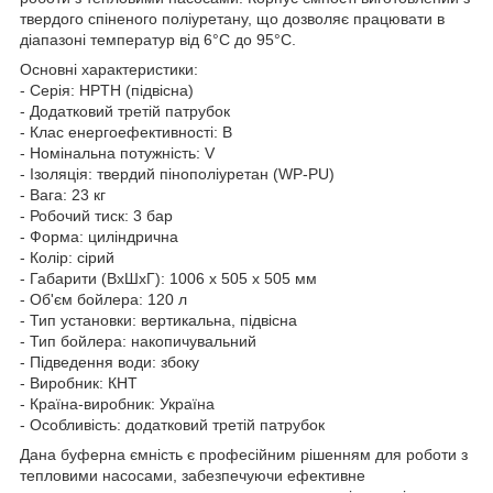
твердого спіненого поліуретану, що дозволяє працювати в
діапазоні температур від 6°C до 95°C.
Основні характеристики:
- Серія: HPTH (підвісна)
- Додатковий третій патрубок
- Клас енергоефективності: B
- Номінальна потужність: V
- Ізоляція: твердий пінополіуретан (WP-PU)
- Вага: 23 кг
- Робочий тиск: 3 бар
- Форма: циліндрична
- Колір: сірий
- Габарити (ВхШхГ): 1006 x 505 x 505 мм
- Об'єм бойлера: 120 л
- Тип установки: вертикальна, підвісна
- Тип бойлера: накопичувальний
- Підведення води: збоку
- Виробник: КНТ
- Країна-виробник: Україна
- Особливість: додатковий третій патрубок
Дана буферна ємність є професійним рішенням для роботи з
тепловими насосами, забезпечуючи ефективне