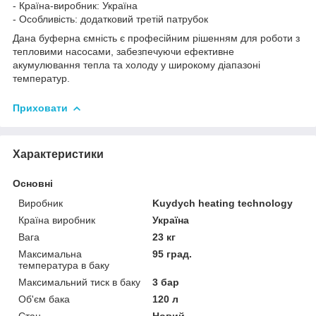
- Країна-виробник: Україна
- Особливість: додатковий третій патрубок
Дана буферна ємність є професійним рішенням для роботи з
тепловими насосами, забезпечуючи ефективне
акумулювання тепла та холоду у широкому діапазоні
температур.
Приховати
Характеристики
Основні
Виробник
Kuydych heating technology
Країна виробник
Україна
Вага
23 кг
Максимальна
95 град.
температура в баку
Максимальний тиск в баку
3 бар
Об'єм бака
120 л
Стан
Новий