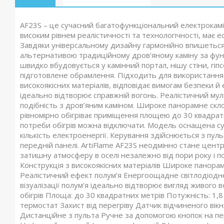
AF23S – це сучасний багатофункціональний електрокамін
високим рівнем реалістичності та технологічності, має е
Завдяки універсальному дизайну гармонійно впишеться 
альтернативою традиційному дров’яному каміну за фун
швидко вбудовується у камінний портал, нішу стіни, гіп
підготовлене обрамлення. Підходить для використання в
високоякісних матеріалів, відповідає вимогам безпеки й
ідеально відтворює справжній вогонь. Реалістичний мул
подібність з дров’яним каміном. Широке панорамне скло 
рівномірно обігріває приміщення площею до 30 квадратни
потреби обігрів можна відключати. Модель оснащена су
кількість електроенергії. Керування здійснюється з пу
передній панелі. ArtiFlame AF23S неодмінно стане цент
затишну атмосферу в оселі незалежно від пори року і п
Конструкція з високоякісних матеріалів Широке панора
Реалістичний ефект полум’я Енергоощадне світлодіодне
візуалізації полум’я ідеально відтворює вигляд живого 
обігрів Площа: до 30 квадратних метрів Потужність: 1,
термостат Захист від перегріву Датчик відчиненого вік
Дистанційне з пульта Ручне за допомогою кнопок на пе