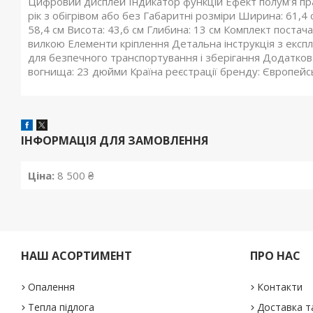
Цифровий дисплей Індикатор функцій Ефект полум’я пра
рік з обігрівом або без Габаритні розміри Ширина: 61,4
58,4 см Висота: 43,6 см Глибина: 13 см Комплект постач
вилкою Елементи кріплення Детальна інструкція з експл
для безпечного транспортування і зберігання Додаткова 
вогнища: 23 дюйми Країна реєстрації бренду: Європейс
ІНФОРМАЦІЯ ДЛЯ ЗАМОВЛЕННЯ
Ціна:
8 500 ₴
НАШ АСОРТИМЕНТ
ПРО НАС
Опалення
Контакти
Тепла підлога
Доставка т