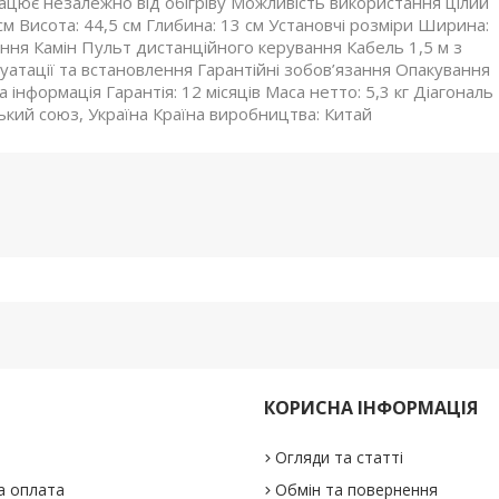
цює незалежно від обігріву Можливість використання цілий
 см Висота: 44,5 см Глибина: 13 см Установчі розміри Ширина:
ання Камін Пульт дистанційного керування Кабель 1,5 м з
уатації та встановлення Гарантійні зобов’язання Опакування
інформація Гарантія: 12 місяців Маса нетто: 5,3 кг Діагональ
ький союз, Україна Країна виробництва: Китай
КОРИСНА ІНФОРМАЦІЯ
Огляди та статті
а оплата
Обмін та повернення