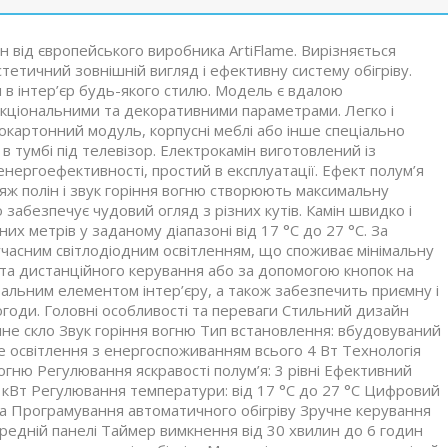
 від європейського виробника ArtiFlame. Вирізняється
стетичний зовнішній вигляд і ефективну систему обігріву.
в інтер’єр будь-якого стилю. Модель є вдалою
кціональними та декоративними параметрами. Легко і
сокартонний модуль, корпусні меблі або інше спеціально
 тумбі під телевізор. Електрокамін виготовлений із
 енергоефективності, простий в експлуатації. Ефект полум’я
яж полін і звук горіння вогню створюють максимальну
забезпечує чудовий огляд з різних кутів. Камін швидко і
х метрів у заданому діапазоні від 17 °C до 27 °C. За
часним світлодіодним освітленням, що споживає мінімальну
льта дистанційного керування або за допомогою кнопок на
ральним елементом інтер’єру, а також забезпечить приємну і
огоди. Головні особливості та переваги Стильний дизайн
мне скло Звук горіння вогню Тип встановлення: вбудовуваний
 освітлення з енергоспоживанням всього 4 Вт Технологія
вогню Регулювання яскравості полум’я: 3 рівні Ефективний
8 кВт Регулювання температури: від 17 °C до 27 °C Цифровий
на Програмування автоматичного обігріву Зручне керування
редній панелі Таймер вимкнення від 30 хвилин до 6 годин