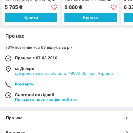
хв, Ø75 мм, (кабель 1,5 м)
1,5 м
45(3
5 785
8 880
6 3
₴
₴
(каб
Купити
Купити
Про нас
78% позитивних з 89 відгуків за рік
Працює з 07.03.2016
м. Дніпро
Дніпропетровська область, 49000, Дніпро, Україна
Контакти
Сьогодні вихідний
Показати весь графік роботи
Про нас
Контакти