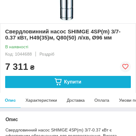
Свердловинний насос SHIMGE 4SP(m) 3/7-
0.37 кВт, Н49(35)м, Q80(50) л/хв, Ø96 мм
В наявності
Код: 1044688
Роздріб
7 311
₴
Купити
Опис
Характеристики
Доставка
Оплата
Умови п
Опис
Свердловинний насос SHIMGE 4SP(m) 3/7-0.37 кВт є
ефективним обладнанням для водопостачання. Висота