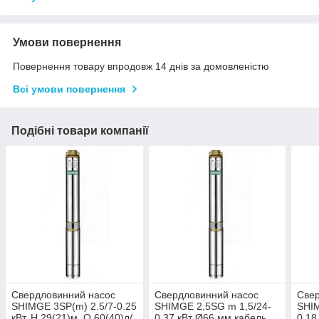
Умови повернення
Повернення товару впродовж 14 днів за домовленістю
Всі умови повернення
Подібні товари компанії
Свердловинний насос
Свердловинний насос
Cвер
SHIMGE 3SP(m) 2.5/7-0.25
SHIMGE 2,5SG m 1,5/24-
SHIM
кВт, Н 29(21)м, Q 60(40)л/
0,37 кВт Ø66 мм кабель
0.18