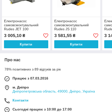
Електронасос
Електронасос
Елек
самовсмоктувальний
самовсмоктувальний
само
Rudes JET 100
Rudes JS 110
Rud
3 005,10
3 581,55
3 1
₴
₴
Купити
Купити
Про нас
78% позитивних з 89 відгуків за рік
Працює з 07.03.2016
м. Дніпро
Дніпропетровська область, 49000, Дніпро, Україна
Контакти
Сьогодні працює з 10:00 до 17:00