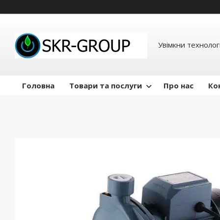
Увімкни технологі
Головна
Товари та послуги
Про нас
Ко