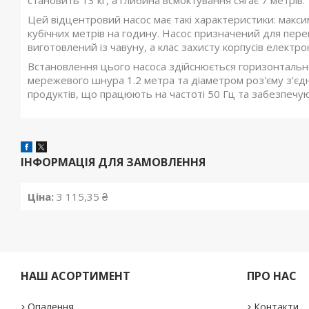
становить 13 кг, а глибина всмоктування сягає 7 метрів.
Цей відцентровий насос має такі характеристики: максим
кубічних метрів на годину. Насос призначений для пере
виготовлений із чавуну, а клас захисту корпусів електр
Встановлення цього насоса здійснюється горизонтал
мережевого шнура 1.2 метра та діаметром роз'єму з'єдн
продуктів, що працюють на частоті 50 Гц та забезпечую
ІНФОРМАЦІЯ ДЛЯ ЗАМОВЛЕННЯ
Ціна:
3 115,35 ₴
НАШ АСОРТИМЕНТ
ПРО НАС
Опалення
Контакти