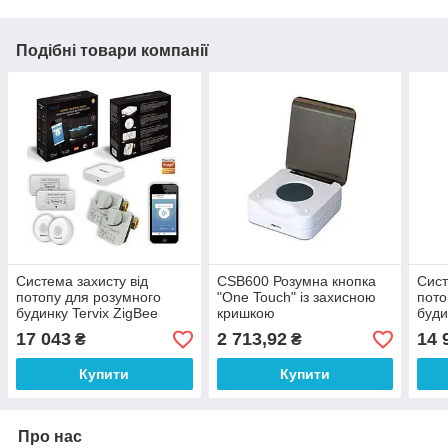
Подібні товари компанії
Система захисту від
CSB600 Розумна кнопка
Сист
потопу для розумного
"One Touch" із захисною
пото
будинку Tervix ZigBee
кришкою
буди
Water Stop на 2 труби 1/2"
Wate
17 043
2 713,92
14 
₴
₴
труб
Купити
Купити
Про нас