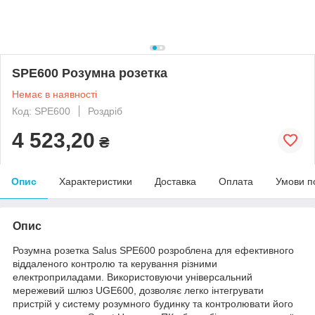
SPE600 Розумна розетка
Немає в наявності
Код: SPE600
Роздріб
4 523,20
₴
Опис
Характеристики
Доставка
Оплата
Умови п
Опис
Розумна розетка Salus SPE600 розроблена для ефективного
віддаленого контролю та керування різними
електроприладами. Використовуючи універсальний
мережевий шлюз UGE600, дозволяє легко інтегрувати
пристрій у систему розумного будинку та контролювати його