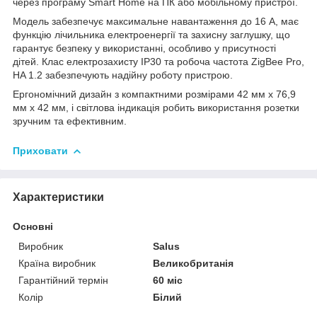
через програму Smart Home на ПК або мобільному пристрої.
Модель забезпечує максимальне навантаження до 16 А, має
функцію лічильника електроенергії та захисну заглушку, що
гарантує безпеку у використанні, особливо у присутності
дітей. Клас електрозахисту IP30 та робоча частота ZigBee Pro,
HA 1.2 забезпечують надійну роботу пристрою.
Ергономічний дизайн з компактними розмірами 42 мм х 76,9
мм х 42 мм, і світлова індикація робить використання розетки
зручним та ефективним.
Приховати
Характеристики
Основні
Виробник
Salus
Країна виробник
Великобританія
Гарантійний термін
60 міс
Колір
Білий