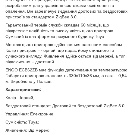
розробленим для управління системами освітлення та
опалення. Він забезпечує з'єднання дротових та бездротових
пристроїв за стандартом ZigBee 3.0.
Гарантований термін служби складає 60 місяців, що
підкреслює надійність та високу якість цього пристрою.
Сумісний із платформою розумного будинку Tuya.
Монтаж цього пристрою здійснюється настінним способом.
Колір пристрою – чорний, що надає йому стильного та
сучасного вигляду. Живлення здійснюється від мережі, а тип
підключення – дротяний.
ENGO ECB62ZB має функцію детектування за температурою.
Габарити пристрою становлять 330х110х36 мм, а вага – 0,54
кг. Вироблено у Польщі.
Характеристики:
Колір: Чорний;
Бездротовий стандарт: Дротовий та бездротовий ZigBee 3.0;
Управління: Електронне;
Сумісність: Tuya;
Живлення: Від мережі;