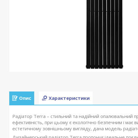
Опис
Характеристики
Радіатор Terra – стильний та надійний опалювальний прил
ефективність, при цьому є екологічно безпечним і має в
естетичному зовнішньому вигляду, дана модель радіато
Дизайнерський радіатор Terra пропонує ідеальне поєдна