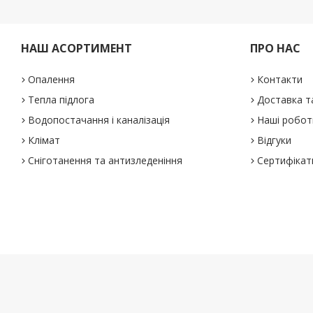
НАШ АСОРТИМЕНТ
ПРО НАС
Опалення
Контакти
Тепла підлога
Доставка т
Водопостачання і каналізація
Наші робот
Клімат
Відгуки
Сніготанення та антизледеніння
Сертифікат