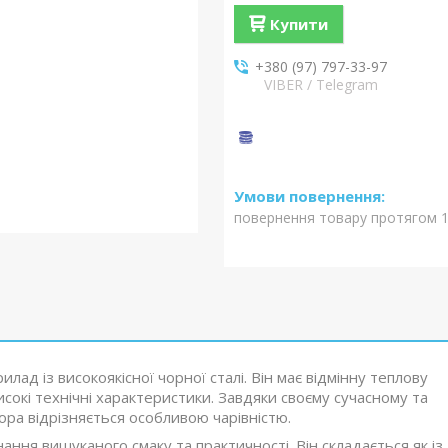
Купити
+380 (97) 797-33-97
VIBER / Telegram
повернення товару протягом 1
ад із високоякісної чорної сталі. Він має відмінну теплову
исокі технічні характеристики. Завдяки своєму сучасному та
ра відрізняється особливою чарівністю.
ння вишуканого смаку та практичності. Він складається як із