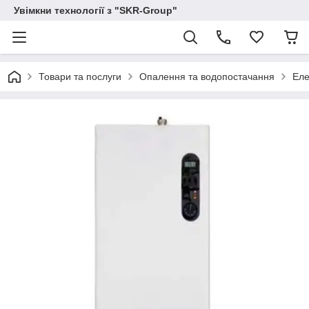
Увімкни технології з "SKR-Group"
Товари та послуги
Опалення та водопостачання
Еле