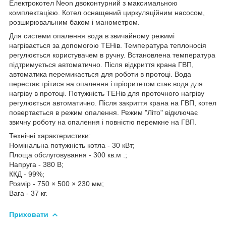
Електрокотел Neon двоконтурний з максимальною
комплектацією. Котел оснащений циркуляційним насосом,
розширювальним баком і манометром.
Для системи опалення вода в звичайному режимі
нагрівається за допомогою ТЕНів. Температура теплоносія
регулюється користувачем в ручну. Встановлена температура
підтримується автоматично. Після відкриття крана ГВП,
автоматика перемикається для роботи в протоці. Вода
перестає грітися на опалення і пріоритетом стає вода для
нагріву в протоці. Потужність ТЕНів для проточного нагріву
регулюється автоматично. Після закриття крана на ГВП, котел
повертається в режим опалення. Режим "Літо" відключає
звичну роботу на опалення і повністю перемкне на ГВП.
Технічні характеристики:
Номінальна потужність котла - 30 кВт;
Площа обслуговування - 300 кв.м .;
Напруга - 380 В;
ККД - 99%;
Розмір - 750 × 500 × 230 мм;
Вага - 37 кг.
Приховати