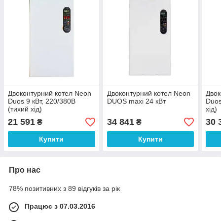
Двоконтурний котел Neon
Двоконтурний котел Neon
Двок
Duos 9 кВт, 220/380В
DUOS maxi 24 кВт
Duos
(тихий хід)
хід)
21 591
34 841
30 
₴
₴
Купити
Купити
Про нас
78% позитивних з 89 відгуків за рік
Працює з 07.03.2016