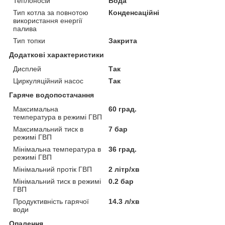
Теплоносій
Вода
Тип котла за повнотою
Конденсаційні
використання енергії
палива
Тип топки
Закрита
Додаткові характеристики
Дисплей
Так
Циркуляційний насос
Так
Гаряче водопостачання
Максимальна
60 град.
температура в режимі ГВП
Максимальний тиск в
7 бар
режимі ГВП
Мінімальна температура в
36 град.
режимі ГВП
Мінімальний протік ГВП
2 літр/хв
Мінімальний тиск в режимі
0.2 бар
ГВП
Продуктивність гарячої
14.3 л/хв
води
Опалення