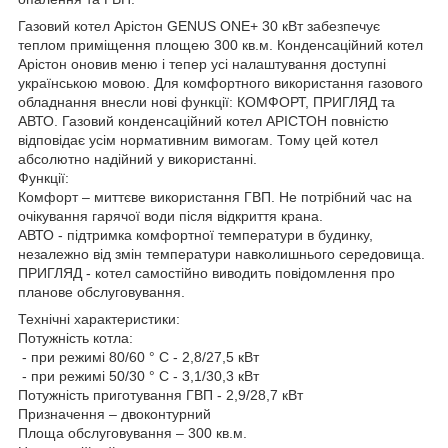
Газовий котел Арістон GENUS ONE+ 30 кВт забезпечує
теплом приміщення площею 300 кв.м. Конденсаційний котел
Арістон оновив меню і тепер усі налаштування доступні
українською мовою. Для комфортного використання газового
обладнання внесли нові функції: КОМФОРТ, ПРИГЛЯД та
АВТО. Газовий конденсаційний котел АРІСТОН повністю
відповідає усім нормативним вимогам. Тому цей котел
абсолютно надійний у використанні.
Функції:
Комфорт – миттєве використання ГВП. Не потрібний час на
очікування гарячої води після відкриття крана.
АВТО - підтримка комфортної температури в будинку,
незалежно від змін температури навколишнього середовища.
ПРИГЛЯД - котел самостійно виводить повідомлення про
планове обслуговування.
Технічні характеристики:
Потужність котла:
- при режимі 80/60 ° С - 2,8/27,5 кВт
- при режимі 50/30 ° C - 3,1/30,3 кВт
Потужність приготування ГВП - 2,9/28,7 кВт
Призначення – двоконтурний
Площа обслуговування – 300 кв.м.