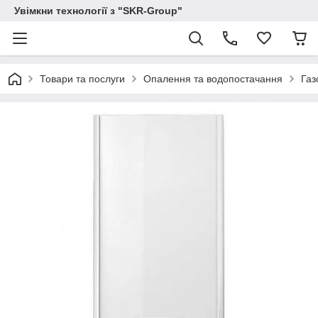
Увімкни технології з "SKR-Group"
Товари та послуги
Опалення та водопостачання
Газ