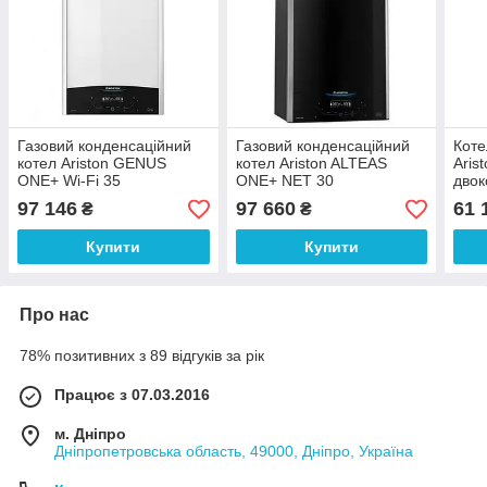
Газовий конденсаційний
Газовий конденсаційний
Коте
котел Ariston GENUS
котел Ariston ALTEAS
Aris
ONE+ Wi-Fi 35
ONE+ NET 30
двок
97 146
97 660
61 
₴
₴
Купити
Купити
Про нас
78% позитивних з 89 відгуків за рік
Працює з 07.03.2016
м. Дніпро
Дніпропетровська область, 49000, Дніпро, Україна