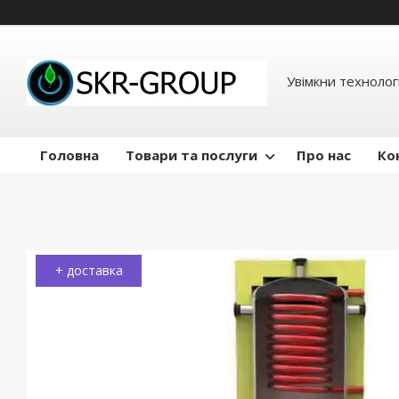
Увімкни технологі
Головна
Товари та послуги
Про нас
Ко
+ доставка