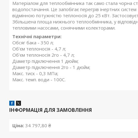
Матеріалом для теплообмінника так само стала чорна с
водопостачання. Це запобігає перегрів інертних систем 
відмінною потужністю теплоносія до 25 кВт.
Застосовуєт
Збільшена площа нижнього теплообмінника, у відповідн
тепловими насосами, сонячними колекторами.
Технічні параметри:
Обсяг бака - 350 л;
Об'єм теплоносія - 4,7 л;
Об'єм теплоносія 2го - 4,7 л;
Діаметр підключення 1 дюйм;
Діаметр підключення 2го - 1 дюйм;
Макс. тиск - 0,3 МПа;
Макс. темп. води - 100С.
ІНФОРМАЦІЯ ДЛЯ ЗАМОВЛЕННЯ
Ціна:
34 797,80 ₴