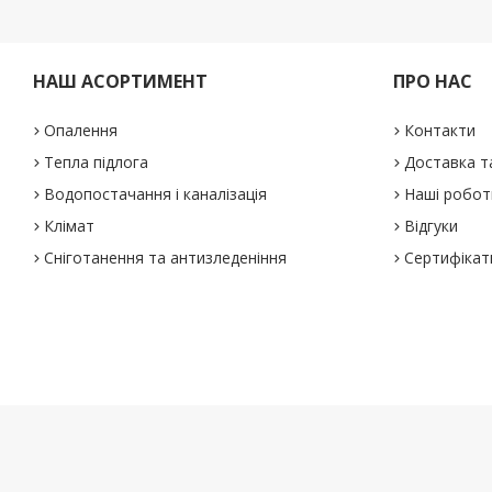
НАШ АСОРТИМЕНТ
ПРО НАС
Опалення
Контакти
Тепла підлога
Доставка т
Водопостачання і каналізація
Наші робот
Клімат
Відгуки
Сніготанення та антизледеніння
Сертифікат