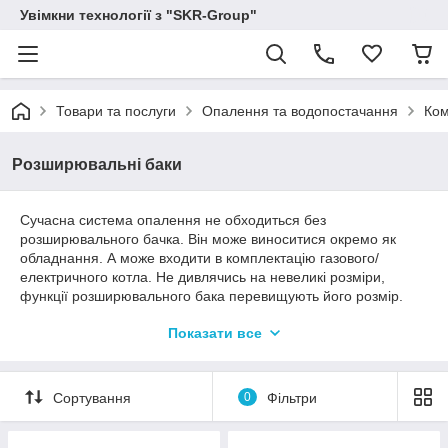
Увімкни технології з "SKR-Group"
Товари та послуги
Опалення та водопостачання
Ком
Розширювальні баки
Сучасна система опалення не обходиться без
розширювального бачка. Він може виноситися окремо як
обладнання. А може входити в комплектацію газового/
електричного котла. Не дивлячись на невеликі розміри,
функції розширювального бака перевищують його розмір.
Розберемо ті функції, за які бак несе відповідальність:
Показати все
обмежує перепади тиску в певному діапазоні
опалювальної системи (інакше станеться витік води
через запобіжний клапан);
Сортування
0
Фільтри
не дає падати тиску в пікових точках системи, щоб не
утворювався повітря в трубопроводі;