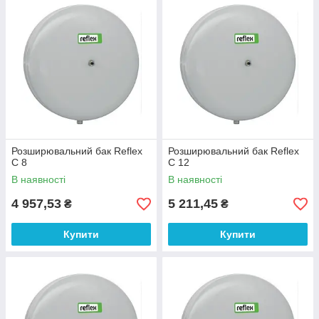
не дає закипати теплоносію і переходити в
пароподібний стан (при підключенні сонячних
геліосистем всесезонного використання і критичний
нагрів води в системі, понад 100 град.);
не дає утворюватися бульбашок повітря в
циркуляційному насосі і фітингу;
компенсація обсягу рахунок збільшення температури
теплоносія.
Розширювальний бак Reflex
Розширювальний бак Reflex
C 8
C 12
В наявності
В наявності
4 957,53
5 211,45
₴
₴
Купити
Купити