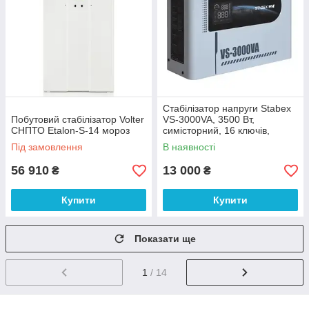
Стабілізатор напруги Stabex
Побутовий стабілізатор Volter
VS-3000VA, 3500 Вт,
СНПТО Etalon-S-14 мороз
симісторний, 16 ключів,
підходить для сонячних
Під замовлення
В наявності
інверторів
56 910
13 000
₴
₴
Купити
Купити
Показати ще
1
/ 14