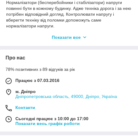
Нормалізатори (бесперебойники і стабілізатори) напруги
повинні бути в кожному будинку. Адже техніка дорога і за нею
потрібен відповідний догляд. Контролювати напругу і
вберегти техніку від поломки допоможуть саме
нормалізатори напруги.
Як же працює нормалізатор напруги? Змінний струм
Показати все
залежить від опору. На вході в нормалізатор, струм не
стабільний і мінливий. Резистори, що знаходяться всередині,
стабілізують змінну напругу до постійного струму. Таким
чином, звичайне опір резистора забезпечує постійним
Про нас
струмом.
Нижче представлені причини для установки нормалізатора
78% позитивних з 89 відгуків за рік
напруги.
- Низька напруга. Знижена напруга дуже сильно впливає на
Працює з 07.03.2016
все технічне обладнання. У слідстві чого, вся побутова
техніка працює гірше і термін її експлуатації скорочується.
м. Дніпро
- Висока напруга. Така напруга сильно позначається на
Дніпропетровська область, 49000, Дніпро, Україна
роботі будь-якого компресора. Пральна машина,
Контакти
кондиціонер, холодильник та інша техніка можуть
піддаватися впливу. Так само. такий вплив сприяє
Сьогодні працює з 10:00 до 17:00
скороченню служби приладів.
Показати весь графік роботи
- Скачки напряжение и всплески. Выше перечисленное
тоже относится к скачкам напряжения. Еще такое
напряжение может вывести из строя оборудование при