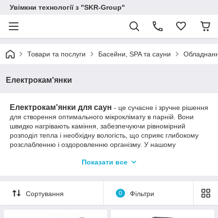
Увімкни технології з "SKR-Group"
Товари та послуги
Басейни, SPA та сауни
Обладнанн
Електрокам'янки
Електрокам'янки для саун
- це сучасне і зручне рішення
для створення оптимального мікроклімату в парній. Вони
швидко нагрівають каміння, забезпечуючи рівномірний
розподіл тепла і необхідну вологість, що сприяє глибокому
розслабленню і оздоровленню організму. У нашому
асортименті представлені моделі різних потужностей і
Показати все
дизайнів, легко встановлюються і керовані, з надійним
захистом і тривалим терміном служби. Ідеальний вибір для
домашньої або комерційної сауни.
Сортування
0
Фільтри