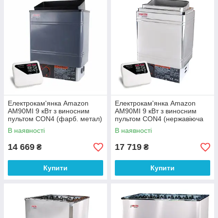
Електрокам'янка Amazon
Електрокам'янка Amazon
AM90MI 9 кВт з виносним
AM90MI 9 кВт з виносним
пультом CON4 (фарб. метал)
пультом CON4 (нержавіюча
сталь AISI 201)
В наявності
В наявності
14 669
17 719
₴
₴
Купити
Купити