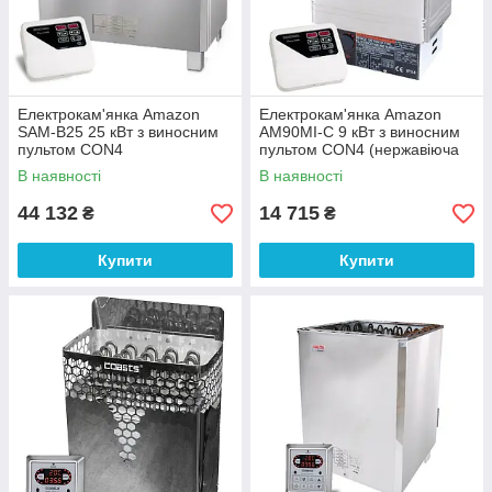
Електрокам'янка Amazon
Електрокам'янка Amazon
SAM-B25 25 кВт з виносним
AM90MI-C 9 кВт з виносним
пультом CON4
пультом CON4 (нержавіюча
сталь AISI 430)
В наявності
В наявності
44 132
14 715
₴
₴
Купити
Купити