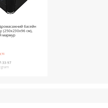
ідромасажний басейн
ty (250х230х96 см),
ий мармур
сті
7-33-97
legram