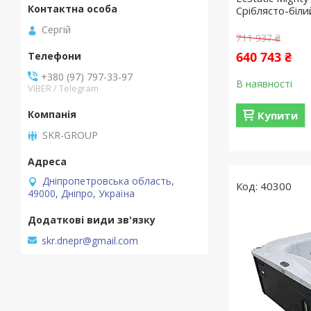
Сріблясто-біли
Сергій
711 937 ₴
640 743 ₴
+380 (97) 797-33-97
В наявності
VIBER / Telegram
Купити
SKR-GROUP
Дніпропетровська область,
40300
49000, Дніпро, Україна
skr.dnepr@gmail.com