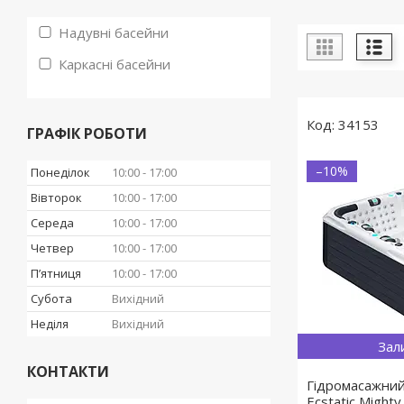
Надувні басейни
Каркасні басейни
34153
ГРАФІК РОБОТИ
–10%
Понеділок
10:00
17:00
Вівторок
10:00
17:00
Середа
10:00
17:00
Четвер
10:00
17:00
Пʼятниця
10:00
17:00
Субота
Вихідний
Неділя
Вихідний
Зал
КОНТАКТИ
Гідромасажний
Ecstatic Might