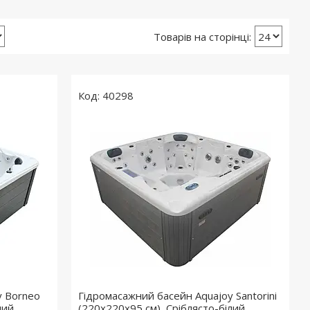
40298
y Borneo
Гідромасажний басейн Aquajoy Santorini
лий
(220х220х95 см), Сріблясто-білий