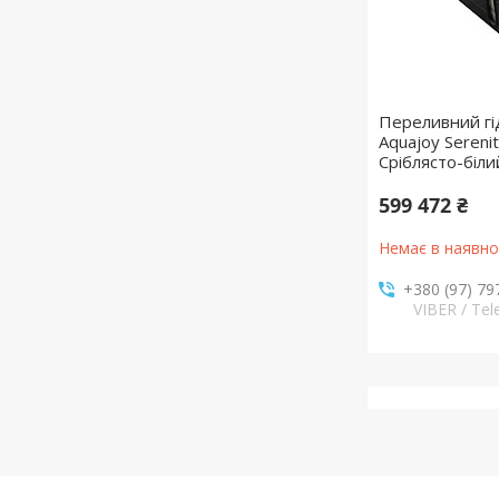
Переливний г
Aquajoy Sereni
Сріблясто-біл
599 472 ₴
Немає в наявно
+380 (97) 79
VIBER / Te