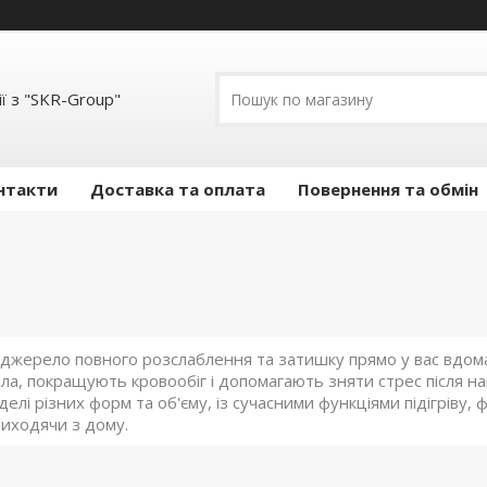
ї з "SKR-Group"
нтакти
Доставка та оплата
Повернення та обмін
 джерело повного розслаблення та затишку прямо у вас вдома
іла, покращують кровообіг і допомагають зняти стрес після н
делі різних форм та об'єму, із сучасними функціями підігріву,
виходячи з дому.