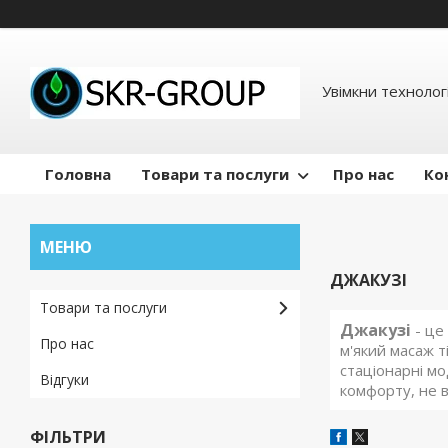
Увімкни технологі
Головна
Товари та послуги
Про нас
Ко
ДЖАКУЗІ
Товари та послуги
Джакузі
- це
Про нас
м'який масаж т
стаціонарні мо
Відгуки
комфорту, не 
ФІЛЬТРИ