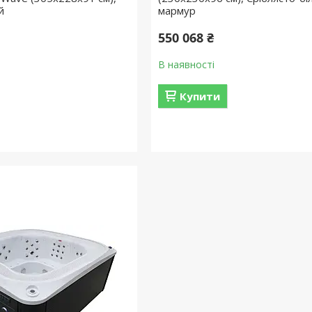
й
мармур
550 068 ₴
В наявності
Купити