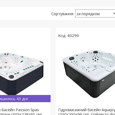
40299
ишилось 43 дні
 басейн Passion Spas
Гідромасажний басейн Aquajo
y Wave (305x228x91 см),
(230х230х96 см), Сріблясто-бі