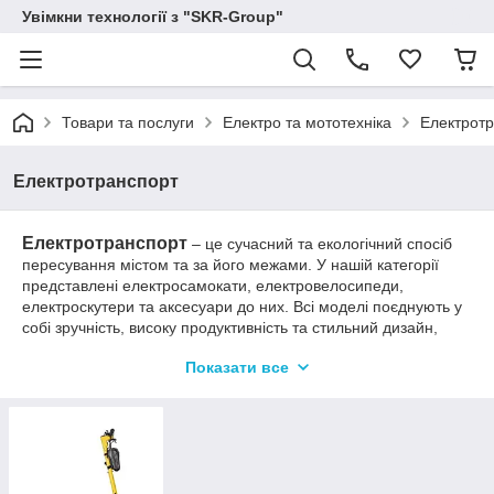
Увімкни технології з "SKR-Group"
Товари та послуги
Електро та мототехніка
Електрот
Електротранспорт
Електротранспорт
– це сучасний та екологічний спосіб
пересування містом та за його межами. У нашій категорії
представлені електросамокати, електровелосипеди,
електроскутери та аксесуари до них. Всі моделі поєднують у
собі зручність, високу продуктивність та стильний дизайн,
дозволяючи легко та комфортно переміщатися без зайвих
Показати все
витрат часу та зусиль.
Електротранспорт підходить як для щоденних поїздок, так і
для активного відпочинку, пропонуючи кожному можливість
вибрати ідеальну модель під свої потреби та спосіб життя.