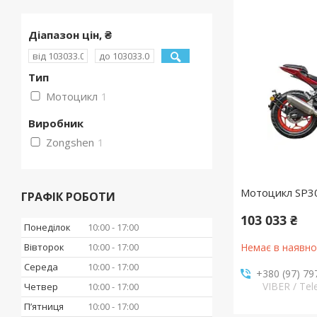
Діапазон цін, ₴
Тип
Мотоцикл
1
Виробник
Zongshen
1
Мотоцикл SP3
ГРАФІК РОБОТИ
103 033 ₴
Понеділок
10:00
17:00
Вівторок
10:00
17:00
Немає в наявно
Середа
10:00
17:00
+380 (97) 79
VIBER / Te
Четвер
10:00
17:00
Пʼятниця
10:00
17:00