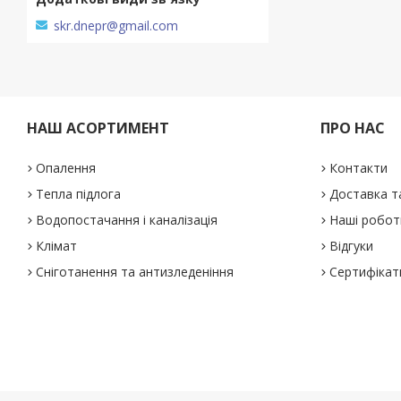
skr.dnepr@gmail.com
НАШ АСОРТИМЕНТ
ПРО НАС
Опалення
Контакти
Тепла підлога
Доставка т
Водопостачання і каналізація
Наші робот
Клімат
Відгуки
Сніготанення та антизледеніння
Сертифікат