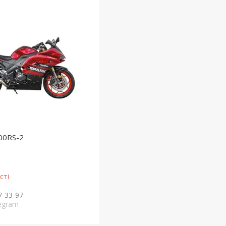
00RS-2
сті
7-33-97
legram