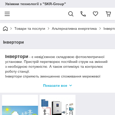
Увімкни технології з "SKR-Group"
Товари та послуги
Альтернативна енергетика
Інверт
Інвертори
Інвертори
- є невід'ємною складовою фотоелектричної
установки. Пристрій перетворює постійний струм на змінний
з необхідною потужністю. А також оптимізує та контролює
роботу станції.
Інвертори сприяють зменшенню споживання мережевої
електроенергії у побутових потребах. А також дозволяють
Показати все
повністю стати незалежним джерелом електроенергії.
За призначенням інвертори поділяються на:
Мережеві
Гібридні
Автономні