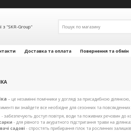
ї з "SKR-Group"
нтакти
Доставка та оплата
Повернення та обмін
ІКА
іка
– це незамінні помічники у догляді за присадибною ділянкою,
именті ви знайдете все необхідне для сезонних та повсякденних 
и
- забезпечують доступ повітря, води та поживних речовин до ко
сарки
- для рівного та акуратного підстригання трави на ділянка
вачі садові
- спростять прибирання гілок та рослинних залишкі