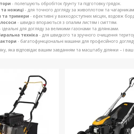
атори
- полегшують обробіток ґрунту та підготовку грядок.
 та ножиці
- для точного догляду за живоплотом та чагарникам
 та тримери
- ефективні у важкодоступних місцях, вздовж бор
илососи
- швидко впораються з опалим листям і сміттям.
- ідеальні для догляду за великими газонами та ділянками.
биральна техніка
- для швидкого та зручного очищення територ
рактори
- багатофункціональні машини для професійного догляду
ку, яка відповідає вашим завданням та масштабу ділянки – і ваш