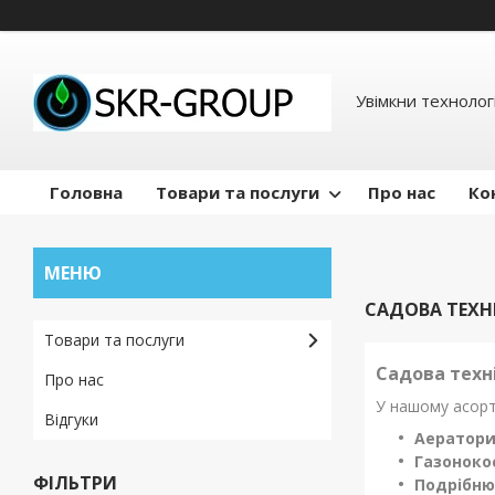
Увімкни технологі
Головна
Товари та послуги
Про нас
Ко
САДОВА ТЕХН
Товари та послуги
Садова техн
Про нас
У нашому асорт
Відгуки
Аератор
Газоноко
ФІЛЬТРИ
Подрібню