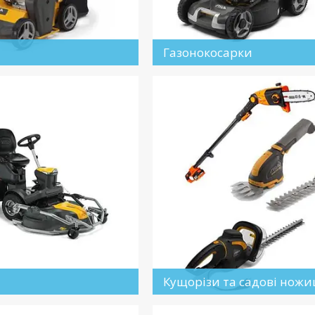
Газонокосарки
Кущорізи та садові ножи