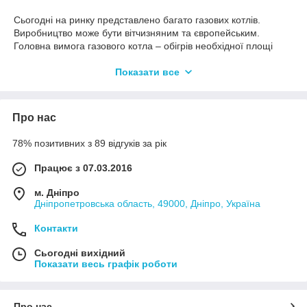
Сьогодні на ринку представлено багато газових котлів.
Виробництво може бути вітчизняним та європейським.
Головна вимога газового котла – обігрів необхідної площі
будівлі чи споруди.
Показати все
За способом відводів продуктів згоряння газові котли
поділяються на: конденсаційні (турбовані) та димохідні. Не
всі будівлі можна встановити конденсаційні котли, багато
вимог забороняють порушувати архітектурний фасад. Тому є
Про нас
ще димохідні котли. Більшість димарів по функціоналу не
відрізняються від конденсаційних.
78% позитивних з 89 відгуків за рік
Димохідні газові котли
Працює з 07.03.2016
У нас на сайті ви можете знайти опалювальне обладнання
м. Дніпро
вітчизняного та європейського виробництва. Європейські
Дніпропетровська область, 49000, Дніпро, Україна
котли відрізняються ощадливою витратою природного газу.
Група безпеки та комплектуючі йдуть преміум якості. Але й
Контакти
цінова категорія димарів йде преміум. Димарі вітчизняні
котли відрізняються простою комплектацією і способом
Сьогодні вихідний
Показати весь графік роботи
установки. Вони мають значно більші розміри, споживання
йде трохи більше. Вітчизняні котли випускають як бюджетну
серію для покриття потреб в опаленні без особливих
надмірностей.
Про нас