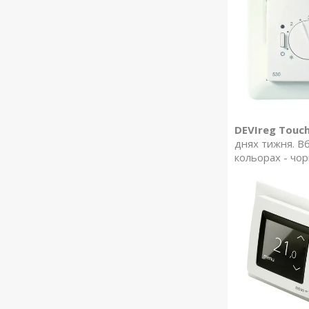
DEVIreg Touch
днях тижня. Вб
кольорах - чорн