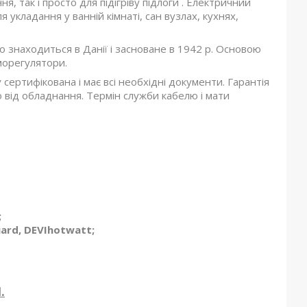
, так і просто для підігріву підлоги . Електричний
 укладання у ванній кімнаті, сан вузлах, кухнях,
 знаходиться в Данії і засноване в 1942 р. Основою
рморегулятори.
 сертифікована і має всі необхідні документи. Гарантія
о від обладнання. Термін служби кабелю і мати
;
uard, DEVIhotwatt;
.