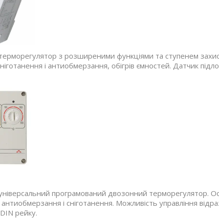
терморегулятор з розширеними функціями та ступенем захисту
ніготанення і антиобмерзання, обігрів ємностей. Датчик підлог
універсальний програмований двозонний терморегулятор. Ос
 антиобмерзання і сніготанення. Можливість управління відра
 DIN рейку.