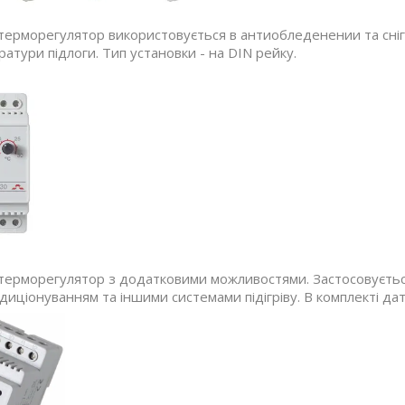
терморегулятор використовується в антиобледенении та сніго
атури підлоги. Тип установки - на DIN рейку.
терморегулятор з додатковими можливостями. Застосовується
диціонуванням та іншими системами підігріву. В комплекті дат