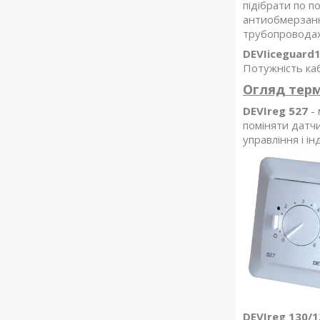
підібрати по п
антиобмерзанн
трубопроводах 
DEVIiceguard
Потужність ка
Огляд терм
DEVIreg 527
- 
поміняти датчи
управління і і
DEVIreg 130/1