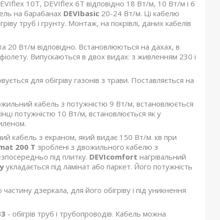
EVIflex 10T, DEVIflex 6T відповідно 18 Вт/м, 10 Вт/м і 6
бель на барабанах
DEVIbasic
20-24 Вт/м. Ці кабелю
ріву труб і грунту. Монтаж, на покрівлі, даних кабелів
а 20 Вт/м відповідно. Встановлюються на дахах, в
афіолету. Випускаються в двох видах: з живленням 230 і
ується для обігріву газонів з трави. Поставляється на
двожильний кабель з потужністю 9 Вт/м, встановлюється
нці потужністю 10 Вт/м, встановлюється як у
тиленом.
й кабель з екраном, який видає 150 Вт/м. кв при
mat 200 T
зроблені з двожильного кабелю з
безпосередньо під плитку.
DEVIcomfort
нагрівальний
y
укладається під ламінат або паркет. Його потужність
астину дзеркала, для його обігріву і під уникнення
33
- обігрів труб і трубопроводів. Кабель можна