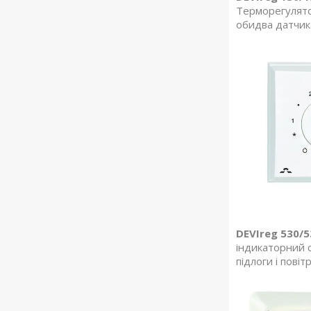
Терморегулято
обидва датчика
DEVIreg 530/5
індикаторний с
підлоги і пові