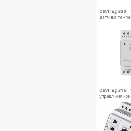
DEVIreg 330
- 
датчика темпер
DEVIreg 316
- 
управління кон