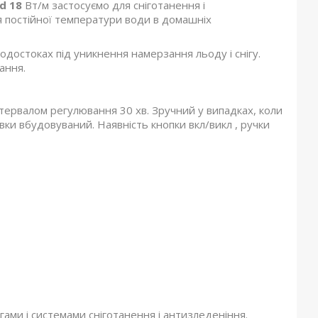
rd 18
Вт/м застосуємо для сніготанення і
я постійної температури води в домашніх
водостоках під уникнення намерзання льоду і снігу.
ання.
тервалом регулювання 30 хв. Зручний у випадках, коли
ки вбудовуваний. Наявність кнопки вкл/викл , ручки
гами і системами сніготанення і антизледеніння.