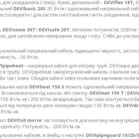
 для укладання в стяжку, буває двожильний -
DEVIflex 18T,
D
ильний
DEVIbasic 20S
20 Вт/м і одножильний нагрівальний ка
стосовувати і для систем сніготанення і анти-зледеніння, підіг
ь
DEVIsnow 30Т
і
DEVIsafe 20Т
, питомою потужністю 30Вт/м т
ах, для запобігання намерзання льоду і снігу. Стійкі до ультр
ножильний нагрівальний кабель підвищеної міцності, застосов
жність - 30 Вт/м.
Ipipeheat -
нагрівальні кабелі для обігріву труб. DEVIaqua 
в трубу. DEVIpipeheat саморегулюючий кабель з вилкою на кі
и так і зовні. Обидва кабелі зовні ізольовані харчовим поліе
вальних матів
DEVIheat 150 S
лежить одножильний нагрівальни
. Встановлюється під кахель або плитку.
DEVImat 150 T
і
DEVI
50 Вт/м. кв і 200 Вт/м. кв відповідно. Так само монтуються 
ься від попередніх двох ізоляцією і видає 150 Вт/м. кв.
DEVIdr
Вт/м. кв.
мат
DEVIfoil mirror
застосовується для монтажу на внутрішню ч
денсату. Потужність - 200 Вт/м. кв
ьованих кабелів, в лінійці є наступні:
DEVIpipeguard 10/25/