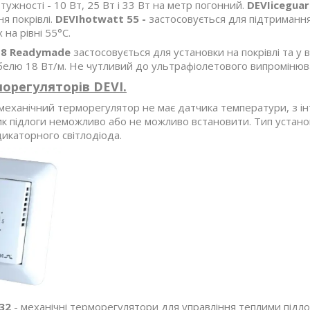
отужності - 10 Вт, 25 Вт і 33 Вт на метр погонний.
DEVIicegua
я покрівлі.
DEVIhotwatt 55 -
застосовується для підтриманн
на рівні 55°С.
18 Readymade
застосовується для установки на покрівлі та у 
белю 18 Вт/м. Не чутливий до ультрафіолетового випромінюв
орегуляторів DEVI.
механічний терморегулятор не має датчика температури, з ін
к підлоги неможливо або не можливо встановити. Тип установ
ндикаторного світлодіода.
32
- механічні терморегулятори для управління теплими підло