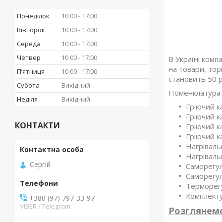
Понеділок
10:00
17:00
Вівторок
10:00
17:00
Середа
10:00
17:00
Четвер
10:00
17:00
В Україні комп
на товари, тор
Пʼятниця
10:00
17:00
становить 50 р
Субота
Вихідний
Номенклатура т
Неділя
Вихідний
Гріючий к
Гріючий
к
КОНТАКТИ
Гріючий
к
Гріючий
к
Нагріваль
Нагрівальн
Сергій
Саморегул
Саморегу
Терморег
Комплекту
+380 (97) 797-33-97
VIBER / Telegram
Розглянемо