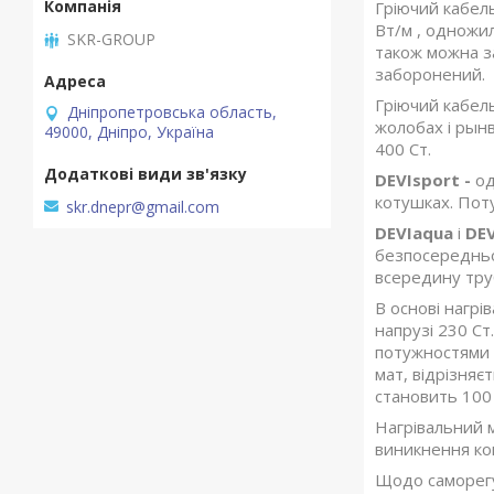
Гріючий
кабель
Вт/м , однож
SKR-GROUP
також можна за
заборонений.
Гріючий
кабел
Дніпропетровська область,
жолобах і рынв
49000, Дніпро, Україна
400 Ст.
DEVIsport -
од
котушках. Поту
skr.dnepr@gmail.com
DEVIaqua
і
DEV
безпосередньо 
всередину труб
В основі нагрі
напрузі 230 Ст
потужностями 1
мат, відрізняєт
становить 100 
Нагрівальний 
виникнення кон
Щодо саморегул