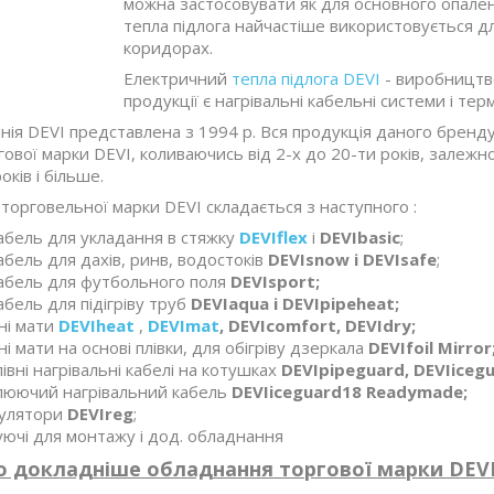
можна застосовувати як для основного опалення
тепла підлога найчастіше використовується для
коридорах.
Електричний
тепла підлога DEVI
- виробництво
продукції є нагрівальні кабельні системи і те
анія DEVI представлена з 1994 р. Вся продукція даного бренду
гової марки DEVI, коливаючись від 2-х до 20-ти років, залежн
оків і більше.
орговельної марки DEVI складається з наступного :
абель для укладання в стяжку
DEVIflex
і
DEVIbasic
;
абель для дахів, ринв, водостоків
DEVIsnow і DEVIsafe
;
абель для футбольного поля
DEVIsport;
абель для підігріву труб
DEVIaqua і DEVIpipeheat;
ні мати
DEVIheat
,
DEVImat
, DEVIcomfort, DEVIdry;
і мати на основі плівки, для обігріву дзеркала
DEVIfoil Mirror
івні нагрівальні кабелі на котушках
DEVIpipeguard, DEVIiceg
люючий нагрівальний кабель
DEVIiceguard18 Readymade;
улятори
DEVIreg
;
ючі для монтажу і дод. обладнання
 докладніше обладнання торгової марки DEVI